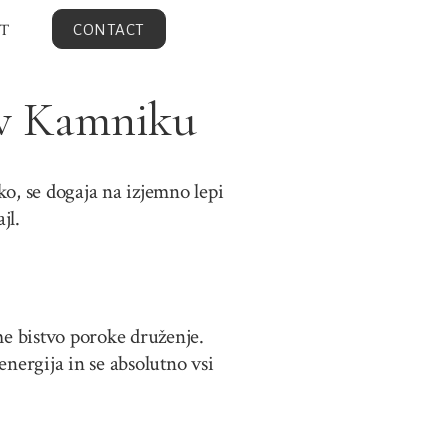
T
CONTACT
 v Kamniku
ko, se dogaja na izjemno lepi
jl.
me bistvo poroke druženje.
energija in se absolutno vsi