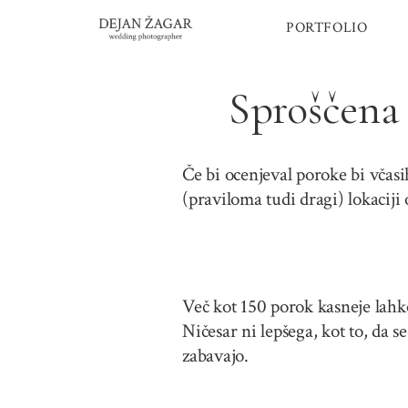
Skip
PORTFOLIO
to
content
Sproščena
Če bi ocenjeval poroke bi včasih
(praviloma tudi dragi) lokaciji 
Več kot 150 porok kasneje lahko
Ničesar ni lepšega, kot to, da s
zabavajo.