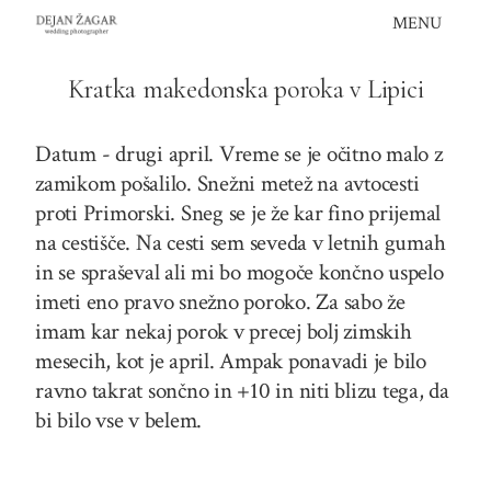
Skip
MENU
to
content
Kratka makedonska poroka v Lipici
Datum - drugi april. Vreme se je očitno malo z
zamikom pošalilo. Snežni metež na avtocesti
proti Primorski. Sneg se je že kar fino prijemal
na cestišče. Na cesti sem seveda v letnih gumah
in se spraševal ali mi bo mogoče končno uspelo
imeti eno pravo snežno poroko. Za sabo že
imam kar nekaj porok v precej bolj zimskih
mesecih, kot je april. Ampak ponavadi je bilo
ravno takrat sončno in +10 in niti blizu tega, da
bi bilo vse v belem.