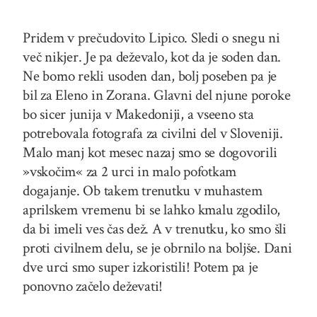
Pridem v prečudovito Lipico. Sledi o snegu ni
več nikjer. Je pa deževalo, kot da je soden dan.
Ne bomo rekli usoden dan, bolj poseben pa je
bil za Eleno in Zorana. Glavni del njune poroke
bo sicer junija v Makedoniji, a vseeno sta
potrebovala fotografa za civilni del v Sloveniji.
Malo manj kot mesec nazaj smo se dogovorili
»vskočim« za 2 urci in malo pofotkam
dogajanje. Ob takem trenutku v muhastem
aprilskem vremenu bi se lahko kmalu zgodilo,
da bi imeli ves čas dež. A v trenutku, ko smo šli
proti civilnem delu, se je obrnilo na boljše. Dani
dve urci smo super izkoristili! Potem pa je
ponovno začelo deževati!