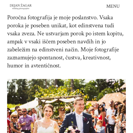
Skip
MENU
to
Poročna fotografija je moje poslanstvo. Vsaka
content
poroka je poseben unikat, kot edinstvena tudi
vsaka zveza. Ne ustvarjam porok po istem kopitu,
ampak v vsaki iščem poseben navdih in jo
zabeležim na edinstveni način. Moje fotografije
zaznamujejo spontanost, čustva, kreativnost,
humor in avtentičnost.