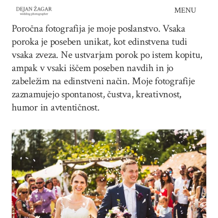
Skip
MENU
to
Poročna fotografija je moje poslanstvo. Vsaka
content
poroka je poseben unikat, kot edinstvena tudi
vsaka zveza. Ne ustvarjam porok po istem kopitu,
ampak v vsaki iščem poseben navdih in jo
zabeležim na edinstveni način. Moje fotografije
zaznamujejo spontanost, čustva, kreativnost,
humor in avtentičnost.