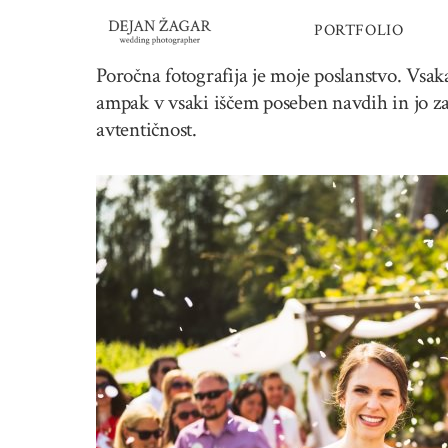
Skip
PORTFOLIO
to
content
Poročna fotografija je moje poslanstvo. Vsak
ampak v vsaki iščem poseben navdih in jo za
avtentičnost.