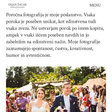
Skip
MENU
to
Poročna fotografija je moje poslanstvo. Vsaka
content
poroka je poseben unikat, kot edinstvena tudi
vsaka zveza. Ne ustvarjam porok po istem kopitu,
ampak v vsaki iščem poseben navdih in jo
zabeležim na edinstveni način. Moje fotografije
zaznamujejo spontanost, čustva, kreativnost,
humor in avtentičnost.