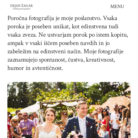
Skip
MENU
to
Poročna fotografija je moje poslanstvo. Vsaka
content
poroka je poseben unikat, kot edinstvena tudi
vsaka zveza. Ne ustvarjam porok po istem kopitu,
ampak v vsaki iščem poseben navdih in jo
zabeležim na edinstveni način. Moje fotografije
zaznamujejo spontanost, čustva, kreativnost,
humor in avtentičnost.