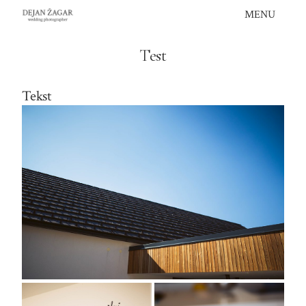
Skip
MENU
to
content
Test
Tekst