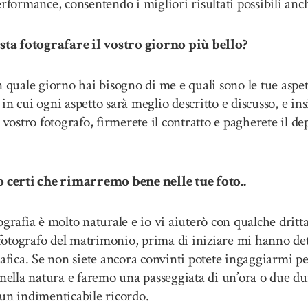
rformance, consentendo i migliori risultati possibili anch
 fotografare il vostro giorno più bello?
 quale giorno hai bisogno di me e quali sono le tue aspett
n cui ogni aspetto sarà meglio descritto e discusso, e ins
vostro fotografo, firmerete il contratto e pagherete il dep
erti che rimarremo bene nelle tue foto..
grafia è molto naturale e io vi aiuterò con qualche dritt
 fotografo del matrimonio, prima di iniziare mi hanno det
rafica. Se non siete ancora convinti potete ingaggiarmi p
nella natura e faremo una passeggiata di un’ora o due dura
e un indimenticabile ricordo.