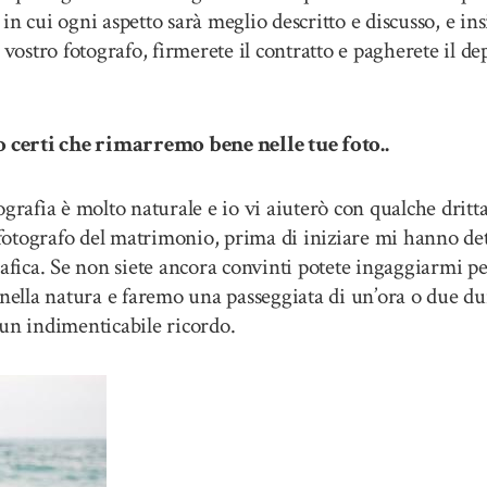
n cui ogni aspetto sarà meglio descritto e discusso, e ins
vostro fotografo, firmerete il contratto e pagherete il dep
erti che rimarremo bene nelle tue foto..
grafia è molto naturale e io vi aiuterò con qualche dritt
 fotografo del matrimonio, prima di iniziare mi hanno det
rafica. Se non siete ancora convinti potete ingaggiarmi p
nella natura e faremo una passeggiata di un’ora o due dura
e un indimenticabile ricordo.