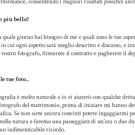
rformance, consentendo i migliori risultati possibili anch
o più bello?
 quale giorno hai bisogno di me e quali sono le tue aspett
n cui ogni aspetto sarà meglio descritto e discusso, e ins
vostro fotografo, firmerete il contratto e pagherete il dep
 tue foto..
grafia è molto naturale e io vi aiuterò con qualche dritt
 fotografo del matrimonio, prima di iniziare mi hanno det
rafica. Se non siete ancora convinti potete ingaggiarmi p
nella natura e faremo una passeggiata di un’ora o due dura
e un indimenticabile ricordo.