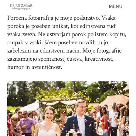
Skip
MENU
to
Poročna fotografija je moje poslanstvo. Vsaka
content
poroka je poseben unikat, kot edinstvena tudi
vsaka zveza. Ne ustvarjam porok po istem kopitu,
ampak v vsaki iščem poseben navdih in jo
zabeležim na edinstveni način. Moje fotografije
zaznamujejo spontanost, čustva, kreativnost,
humor in avtentičnost.