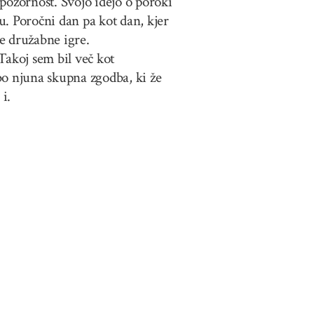
pozornost. Svojo idejo o poroki
u. Poročni dan pa kot dan, kjer
e družabne igre.
 Takoj sem bil več kot
bo njuna skupna zgodba, ki že
i.