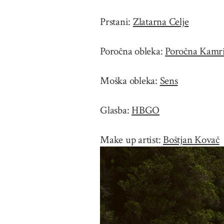
Prstani:
Zlatarna Celje
Poročna obleka:
Poročna Kamr
Moška obleka:
Sens
Glasba:
HBGO
Make up artist:
Boštjan Kovač