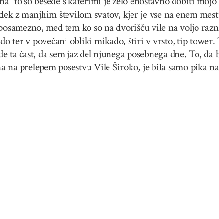
” to so besede s katerimi je zelo enostavno dobiti mojo 
odek z manjhim številom svatov, kjer je vse na enem mest
 posamezno, med tem ko so na dvorišču vile na voljo razn
do ter v povečani obliki mikado, štiri v vrsto, tip tower.
e ta čast, da sem jaz del njunega posebnega dne. To, da 
na na prelepem posestvu Vile Široko, je bila samo pika na 