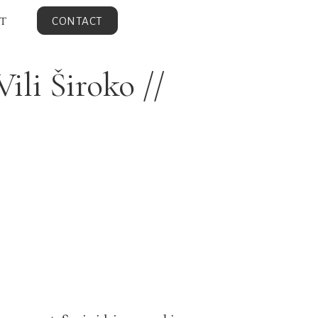
T
CONTACT
ili Široko //