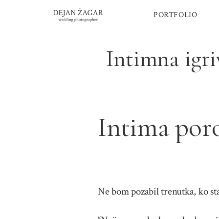
Skip
PORTFOLIO
to
content
Intimna igri
Intima poro
Ne bom pozabil trenutka, ko sta