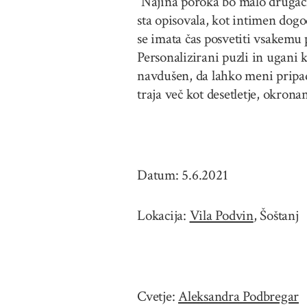
“Najina poroka bo malo drugačna
sta opisovala, kot intimen dog
se imata čas posvetiti vsakemu
Personalizirani puzli in ugani k
navdušen, da lahko meni pripad
traja več kot desetletje, okrona
Datum: 5.6.2021
Lokacija:
Vila Podvin
, Šoštanj
Cvetje:
Aleksandra Podbregar